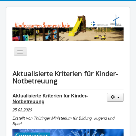
Navigation
an/aus
Startseite
Aktualisierte Kriterien für Kinder-
Notbetreuung
Über Uns
Leitbild | Konzeption
Aktualisierte Kriterien für Kinder-
Notbetreuung
Aktuelles
25.03.2020
Sonnenschein-Chronik
Erstellt von Thüringer Ministerium für Bildung, Jugend und
Sport