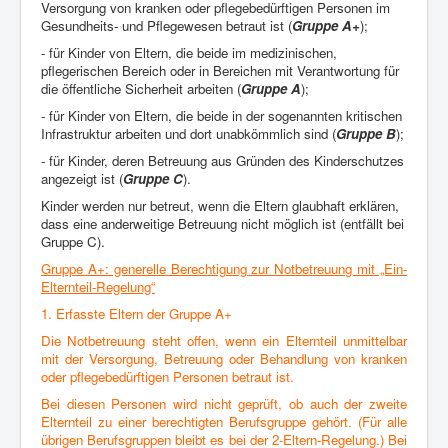
Versorgung von kranken oder pflegebedürftigen Personen im
Gesundheits- und Pflegewesen betraut ist (
Gruppe A+
);
- für Kinder von Eltern, die beide im medizinischen,
pflegerischen Bereich oder in Bereichen mit Verantwortung für
die öffentliche Sicherheit arbeiten (
Gruppe A
);
- für Kinder von Eltern, die beide in der sogenannten kritischen
Infrastruktur arbeiten und dort unabkömmlich sind (
Gruppe B
);
- für Kinder, deren Betreuung aus Gründen des Kinderschutzes
angezeigt ist (
Gruppe C
).
Kinder werden nur betreut, wenn die Eltern glaubhaft erklären,
dass eine anderweitige Betreuung nicht möglich ist (entfällt bei
Gruppe C).
Gruppe A+: generelle Berechtigung zur Notbetreuung mit „Ein-
Elternteil-Regelung“
1. Erfasste Eltern der Gruppe A+
Die Notbetreuung steht offen, wenn ein Elternteil unmittelbar
mit der Versorgung,
Betreuung oder Behandlung von kranken
oder pflegebedürftigen Personen
betraut ist.
Bei diesen Personen wird nicht geprüft, ob auch der zweite
Elternteil zu einer
berechtigten Berufsgruppe gehört. (Für alle
übrigen Berufsgruppen bleibt es
bei der 2-Eltern-Regelung.) Bei