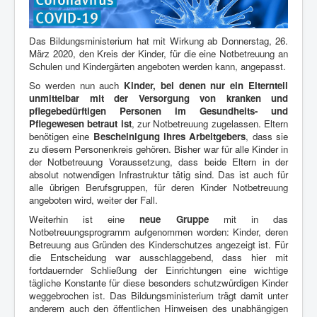
Das Bildungsministerium hat mit Wirkung ab Donnerstag, 26.
März 2020, den Kreis der
Kinder, für die eine Notbetreuung an
Schulen und Kindergärten angeboten werden kann,
angepasst.
So werden nun auch
Kinder, bei denen nur ein Elternteil
unmittelbar mit der Versorgung
von kranken und
pflegebedürftigen Personen im Gesundheits- und
Pflegewesen betraut ist
,
zur Notbetreuung zugelassen. Eltern
benötigen eine
Bescheinigung ihres Arbeitgebers
,
dass sie
zu diesem Personenkreis gehören. Bisher war für alle Kinder in
der Notbetreuung
Voraussetzung, dass beide Eltern in der
absolut notwendigen Infrastruktur tätig sind. Das
ist auch für
alle übrigen Berufsgruppen, für deren Kinder Notbetreuung
angeboten wird,
weiter der Fall.
Weiterhin ist eine
neue Gruppe
mit in das
Notbetreuungsprogramm aufgenommen worden:
Kinder, deren
Betreuung aus Gründen des Kinderschutzes angezeigt ist. Für
die
Entscheidung war ausschlaggebend, dass hier mit
fortdauernder Schließung der
Einrichtungen eine wichtige
tägliche Konstante für diese besonders schutzwürdigen Kinder
weggebrochen ist. Das Bildungsministerium trägt damit unter
anderem auch den
öffentlichen Hinweisen des unabhängigen