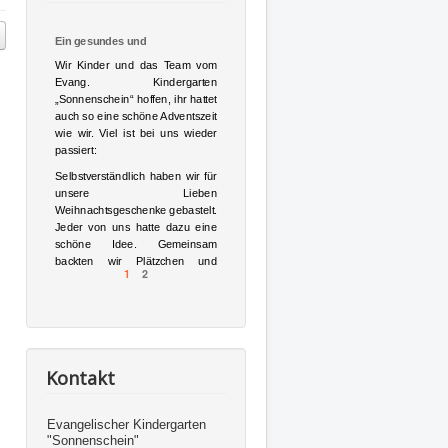
Ein gesundes und
gesegnetes [...]
Wir Kinder und das Team vom
Evang. Kindergarten
„Sonnenschein“ hoffen, ihr hattet
auch so eine schöne Adventszeit
wie wir. Viel ist bei uns wieder
passiert:
Selbstverständlich haben wir für
unsere Lieben
Weihnachtsgeschenke gebastelt.
Jeder von uns hatte dazu eine
schöne Idee. Gemeinsam
backten wir Plätzchen und
1
2
lernten noch Weihnachtslieder,
die alle gern mitgesungen
haben, sowie
Weihnachtsgedichte – und
fingerspiele.
Am
27.11.2024
luden wir alle
Kontakt
Familien zu unserem
Adventsnachmittag
ein. Wir
Evangelischer Kindergarten
verbrachten eine tolle Zeit bei
"Sonnenschein"
uns im Kindergarten. Wir