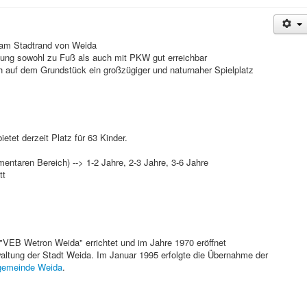
l am Stadtrand von Weida
chtung sowohl zu Fuß als auch mit PKW gut erreichbar
 auf dem Grundstück ein großzügiger und naturnaher Spielplatz
etet derzeit Platz für 63 Kinder.
entaren Bereich) --> 1-2 Jahre, 2-3 Jahre, 3-6 Jahre
tt
 "VEB Wetron Weida" errichtet und im Jahre 1970 eröffnet
rwaltung der Stadt Weida. Im Januar 1995 erfolgte die Übernahme der
hgemeinde Weida
.