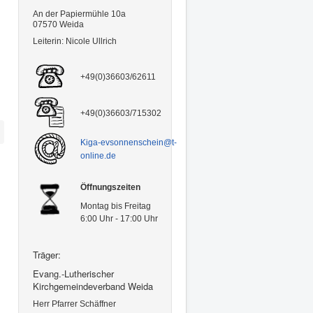
bastelten Adventsdeko, tranken
An der Papiermühle 10a
gemeinsam Kaffee, kosteten
07570 Weida
Weihnachtsgebäck und sangen
Leiterin: Nicole Ullrich
Lieder. Gedichte wurden auch
vorgetragen. So erfuhren wir
auch etwas über Bräuche aus
+49(0)36603/62611
anderen Ländern.
Einen Tag später am
28.11.2024
dekorierten mehrere Familien mit
+49(0)36603/715302
den Erzieherinnen ein
Schaufenster
im alten Kosum
Kiga-evsonnenschein@t-
direkt gegenüber der
online.de
Stadtkirche.
Traditionell schmückten wir am
2.12.2024
gemeinsam unseren
Öffnungszeiten
Weihnachtsbaum
im
Montag bis Freitag
Eingangsbereich. Jedes Kind
6:00 Uhr - 17:00 Uhr
brachte dafür einen kleinen
Baumschmuck mit.
Unsere Eltern trafen sich am
Träger:
3.12.2024
abends zum
Evang.-Lutherischer
gemütlichen
Adventsbasteln
Kirchgemeindeverband Weida
und um dem Weihnachtsmann
zu helfen.
Herr Pfarrer Schäffner