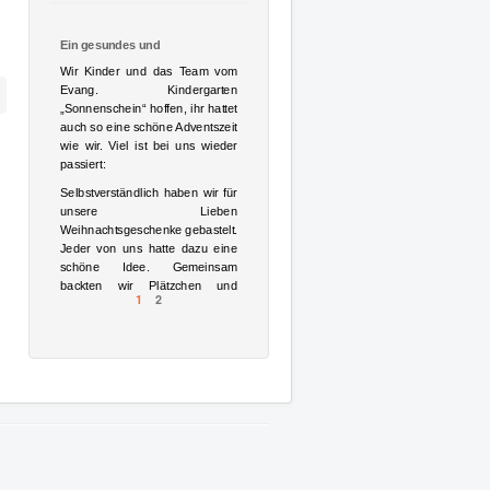
Ein gesundes und
gesegnetes [...]
Wir Kinder und das Team vom
Evang. Kindergarten
„Sonnenschein“ hoffen, ihr hattet
auch so eine schöne Adventszeit
wie wir. Viel ist bei uns wieder
passiert:
Selbstverständlich haben wir für
unsere Lieben
Weihnachtsgeschenke gebastelt.
Jeder von uns hatte dazu eine
schöne Idee. Gemeinsam
backten wir Plätzchen und
1
2
lernten noch Weihnachtslieder,
die alle gern mitgesungen
haben, sowie
Weihnachtsgedichte – und
fingerspiele.
Am
27.11.2024
luden wir alle
Familien zu unserem
Adventsnachmittag
ein. Wir
verbrachten eine tolle Zeit bei
uns im Kindergarten. Wir